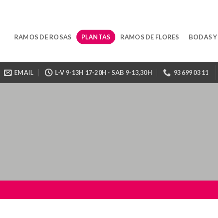
RAMOS DE ROSAS
PLANTAS
RAMOS DE FLORES
BODAS Y
EMAIL
L-V 9-13H 17-20H - SAB 9-13,30H
93 699 03 11