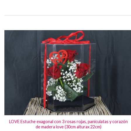
LOVE Estuche exagonal con 3 rosas rojas, paniculatas y corazón
de madera love (30cm alturax 22cm)