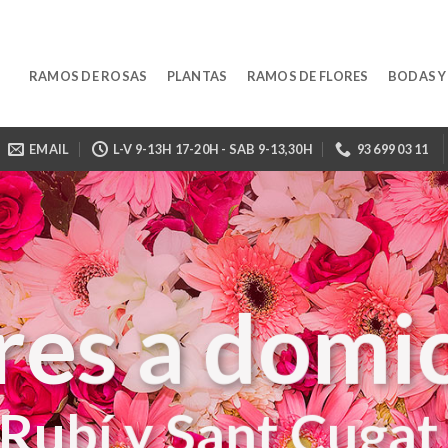
RAMOS DE ROSAS
PLANTAS
RAMOS DE FLORES
BODAS Y
EMAIL
L-V 9-13H 17-20H - SAB 9-13,30H
93 699 03 11
res a domic
Rubí y San
t Cuga