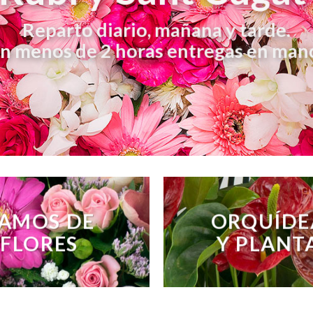
Reparto diario, mañana y tarde.
n menos de 2 horas entregas en man
AMOS DE
ORQUÍDE
FLORES
Y PLANT