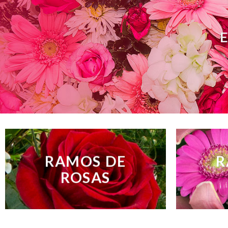
E
RAMOS DE
R
ROSAS