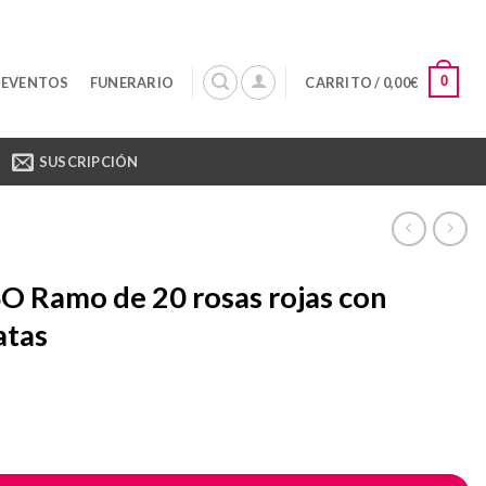
0
 EVENTOS
FUNERARIO
CARRITO /
0,00
€
SUSCRIPCIÓN
 Ramo de 20 rosas rojas con
atas
de 20 rosas rojas con paniculatas cantidad