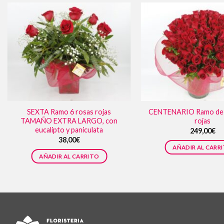
SEXTA Ramo 6 rosas rojas
CENTENARIO Ramo de 
TAMAÑO EXTRA LARGO, con
rojas
eucalipto y paniculata
249,00
€
38,00
€
AÑADIR AL CARR
AÑADIR AL CARRITO