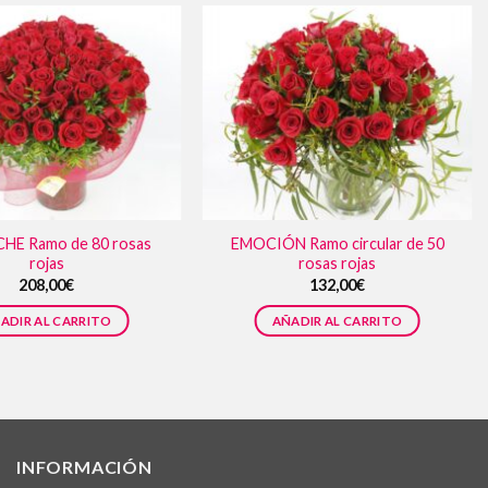
HE Ramo de 80 rosas
EMOCIÓN Ramo circular de 50
rojas
rosas rojas
208,00
€
132,00
€
ADIR AL CARRITO
AÑADIR AL CARRITO
INFORMACIÓN