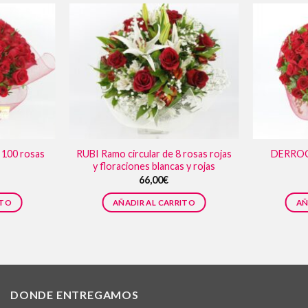
100 rosas
RUBI Ramo circular de 8 rosas rojas
DERROC
y floraciones blancas y rojas
66,00
€
ITO
AÑADIR AL CARRITO
AÑ
DONDE ENTREGAMOS