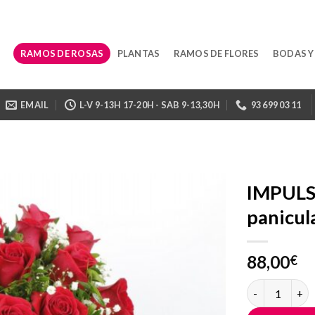
RAMOS DE ROSAS
PLANTAS
RAMOS DE FLORES
BODAS Y
EMAIL
L-V 9-13H 17-20H - SAB 9-13,30H
93 699 03 11
IMPULSO
panicul
88,00
€
IMPULSO Ramo 