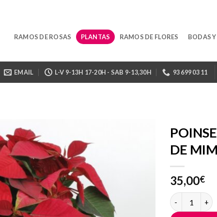
RAMOS DE ROSAS
PLANTAS
RAMOS DE FLORES
BODAS Y
EMAIL
L-V 9-13H 17-20H - SAB 9-13,30H
93 699 03 11
POINSE
DE MI
35,00
€
POINSETIAS D