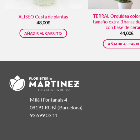
TERRAL Orquídea color
ALISEO Cesta de plantas
tamaño extra 3 baras de
48,00
€
con base de cerá
44,00
€
AÑADIR AL CARRITO
AÑADIR AL CARR
Milà i Fontanals 4
08191 RUBÍ (Barcelona)
93 699 03 11