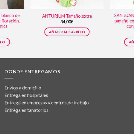
 blanco de
SAN JUAN 
ANTURIUM Tamaño extra
 floración,
tamaño ext
34,00
€
mica
con
AÑADIR AL CARRITO
ITO
AÑ
DONDE ENTREGAMOS
Envíos a domicilio
Entrega en hospitales
Entrega en empresas y centros de trabajo
Entrega en tanatorios