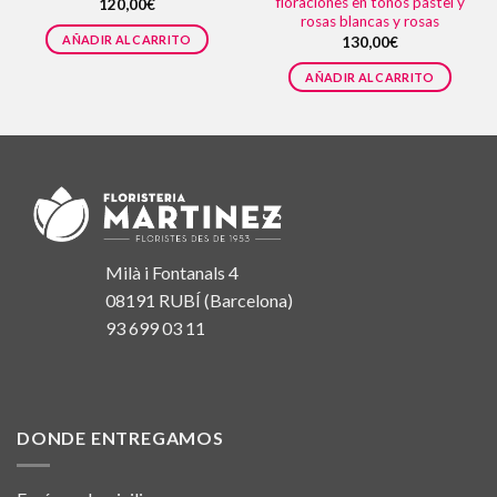
floraciones en tonos pastel y
120,00
€
rosas blancas y rosas
AÑADIR AL CARRITO
130,00
€
AÑADIR AL CARRITO
Milà i Fontanals 4
08191 RUBÍ (Barcelona)
93 699 03 11
DONDE ENTREGAMOS