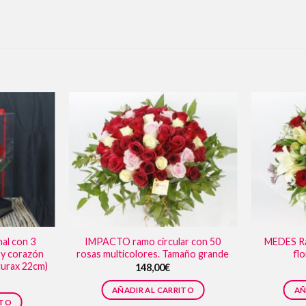
al con 3
IMPACTO ramo circular con 50
MEDES Ra
s y corazón
rosas multicolores. Tamaño grande
fl
turax 22cm)
148,00
€
AÑADIR AL CARRITO
AÑ
ITO