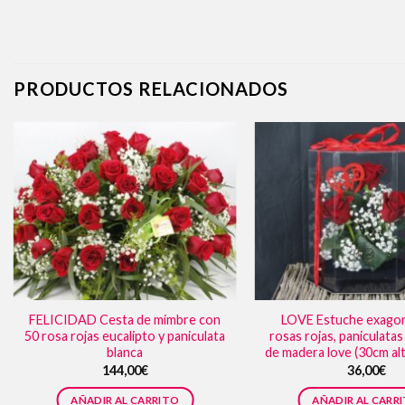
PRODUCTOS RELACIONADOS
FELICIDAD Cesta de mimbre con
LOVE Estuche exagon
50 rosa rojas eucalipto y paniculata
rosas rojas, paniculata
blanca
de madera love (30cm al
144,00
€
36,00
€
AÑADIR AL CARRITO
AÑADIR AL CARR