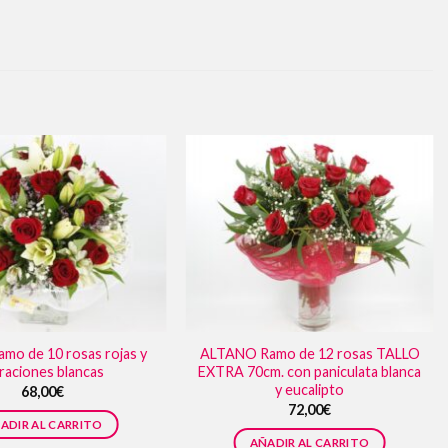
mo de 10 rosas rojas y
ALTANO Ramo de 12 rosas TALLO
oraciones blancas
EXTRA 70cm. con paniculata blanca
y eucalipto
68,00
€
72,00
€
ADIR AL CARRITO
AÑADIR AL CARRITO