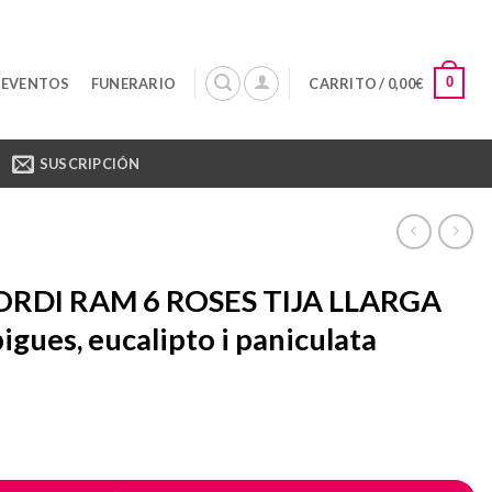
0
 EVENTOS
FUNERARIO
CARRITO /
0,00
€
SUSCRIPCIÓN
ORDI RAM 6 ROSES TIJA LLARGA
igues, eucalipto i paniculata
M 6 ROSES TIJA LLARGA amb espigues, eucalipto i paniculata can