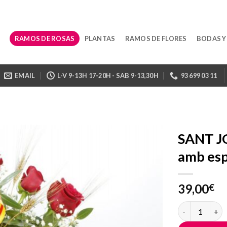
RAMOS DE ROSAS
PLANTAS
RAMOS DE FLORES
BODAS Y
EMAIL
L-V 9-13H 17-20H - SAB 9-13,30H
93 699 03 11
SANT J
amb esp
39,00
€
SANT JORDI RA